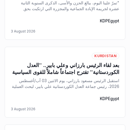
غير القانونية من سنجار
"​تمرّ علينا اليوم، ببالغ الحزن والأسى، الذكرى السنوية الثانية
عشرة لجريمة الإبادة الجماعية والمجزرة التي ارتكبت بحق
مواطنينا الإيزديين
KDPEgypt
3 August 2026
KURDISTAN
بعد لقاء الرئيس بارزاني وعلي بابير.. "العدل
الكوردستانية" تقترح اجتماعاً شاملاً للقوى السياسية
استقبل الرئيس مسعود بارزاني، يوم الاثنين 03 آب/أغسطس
2026، رئيس جماعة العدل الكوردستانية علي بابير، لبحث العملية
السياسية في إقليم كوردستان والأوضاع العامة في العراق
والمنطقة.
KDPEgypt
3 August 2026