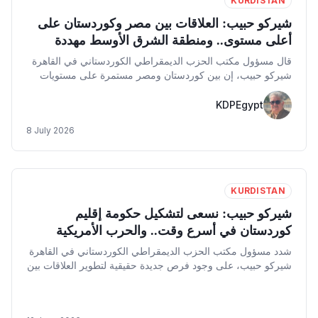
KURDISTAN
شيركو حبيب: العلاقات بين مصر وكوردستان على
أعلى مستوى.. ومنطقة الشرق الأوسط مهددة
بالانفجار
قال مسؤول مكتب الحزب الديمقراطي الكوردستاني في القاهرة
شيركو حبيب، إن بين كوردستان ومصر مستمرة على مستويات
عالية، ولكنها بعيدة عن أعين الإعلام، متوقعا تحقيق المزيد من
التعاون المشترك في خدمة مصالح الطرفين، بما ينعكس بصورة
KDPEgypt
إيجابية على عموم منطقة الشرق الأوسط في هذه المرحلة
8 July 2026
الحرجة.
KURDISTAN
شيركو حبيب: نسعى لتشكيل حكومة إقليم
كوردستان في أسرع وقت.. والحرب الأمريكية
الإيرانية عطلت العلاقات الدولية
شدد مسؤول مكتب الحزب الديمقراطي الكوردستاني في القاهرة
شيركو حبيب، على وجود فرص جديدة حقيقية لتطوير العلاقات بين
أربيل والقاهرة،