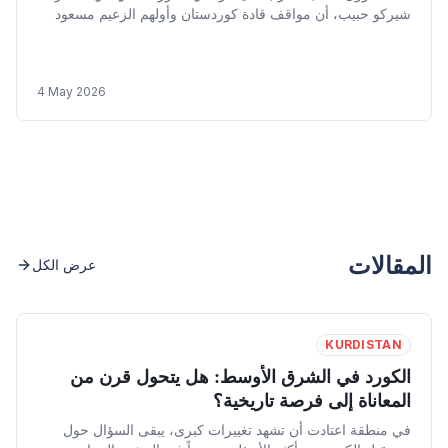
شيركو حبيب، أن مواقف قادة كوردستان وأولهم الزعيم مسعود
بارزاني واضحة تجاه تشكيل الحكومة العراقية المقبلة، وأن
تمسكه بمبادئ الشراكة والتوازن والتوافق أمر بديهي، مشيرا إلى
أن توقيتات موسم الحج "من المحتمل" أن ترجئ جلسة تصويت
4 May 2026
البرلمان العراقي على الحكومة الجديدة.
المقالات
عرض الكل
KURDISTAN
الكورد في الشرق الأوسط: هل يتحول قرن من
المعاناة إلى فرصة تاريخية؟
في منطقة اعتادت أن تشهد تغييرات كبرى، يبقى السؤال حول