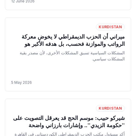
12 June 2026
KURDISTAN
ميراني أن الحزب الديمقراطي لا يخوض معركة
الرواتب والموازنة فحسب، بل هدفه الأكبر هو
حماية كيان إقليم كوردستان والحقوق الدستورية
المشكلات السياسية تسبق المشكلات الأخرى، لأن مصدر بقية
التي تحققت بدماء آلاف الشهداء.
المشكلات سياسي.
5 May 2026
KURDISTAN
شيركو حبيب: موسم الحج قد يعرقل التصويت على
"حكومة الزيدي".. وإشارات بارزاني واضحة
للتوافق العراقي
أكد مسؤول مكتب الحزب الديمقراطي الكوردستاني في القاهرة